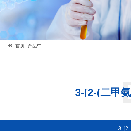
首页
产品中
-
心
- 3-[2-(二甲氨基)乙烯
基]-4-硝基吡啶-1-氧化物
3-[2-(二
3-[