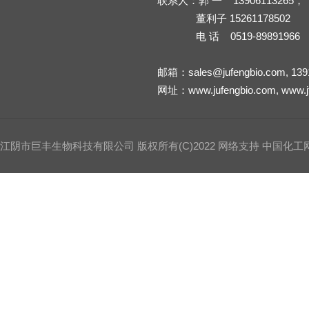
联系人：郭 一 13906113265，
董利子 15261178502
电 话 0519-89891966
邮箱：
sales@jufengbio.com
,
139
网址：
www.jufengbio.com
,
www.j
江阴市巨丰生物科技有限公司
版权所有(C)2022 网络支持
中国化工