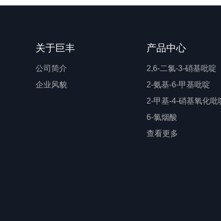
关于巨丰
产品中心
公司简介
2,6-二氯-3-硝基吡啶
企业风貌
2-氨基-6-甲基吡啶
2-甲基-4-硝基氧化吡
6-氯烟酸
查看更多