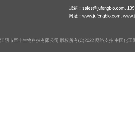
邮箱：
sales@jufengbio.com
,
139
网址：
www.jufengbio.com
,
www.j
江阴市巨丰生物科技有限公司
版权所有(C)2022 网络支持
中国化工