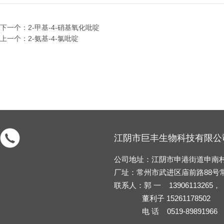
下一个：2-甲基-4-硝基氧化吡啶
上一个：2-氨基-4-氯吡啶
江阴市巨丰生物科技有限公
公司地址：江阴市申港街道申南村张
厂址：常州市武进区庙前路88号
联系人：郭 一 13906113265，
董利子 15261178502
电 话 0519-89891966