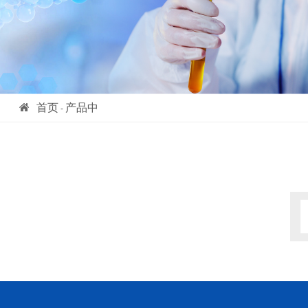
首页
产品中
-
心
- 2-氨基-6-甲基吡啶