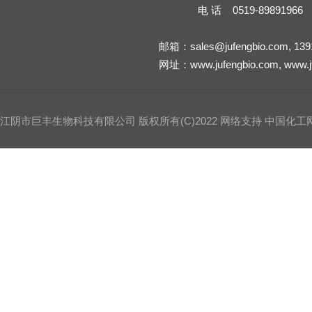
电 话 0519-89891966
邮箱：
sales@jufengbio.com
,
139
网址：
www.jufengbio.com
,
www.j
江阴市巨丰生物科技有限公司
版权所有(C)2022 网络支持
中国化工