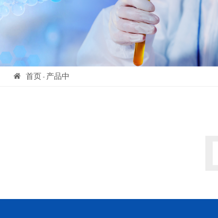
首页
产品中
-
心
- 2,6-二吡啶甲酸