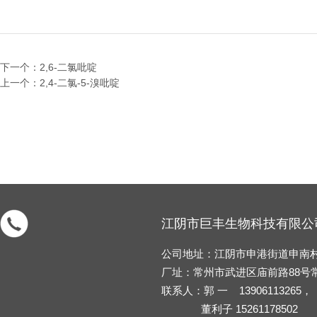
下一个：2,6-二氯吡啶
上一个：2,4-二氯-5-溴吡啶
江阴市巨丰生物科技有限公
公司地址：江阴市申港街道申南村张
厂址：常州市武进区庙前路88号
联系人：郭 一 13906113265，
董利子 15261178502