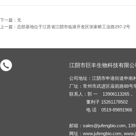
下一篇：无
上一篇：总部基地位于江苏省江阴市临港开发区张家桥工业路297-2号
江阴市巨丰生物科技有限公
公司地址：江阴市申港街道申南村张
厂址：常州市武进区庙前路88号
联系人：郭 一 13906113265，
董利子 15261178502
电 话 0519-89891966
邮箱：
sales@jufengbio.com
,
139
网址：
www.jufengbio.com
,
www.j